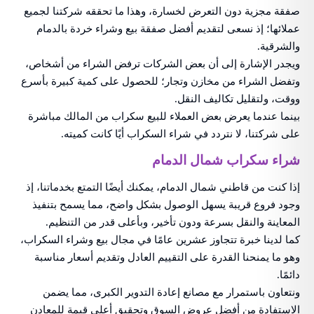
صفقة مجزية دون التعرض لخسارة، وهذا ما تحققه شركتنا لجميع
عملائها؛ إذ نسعى لتقديم أفضل صفقة بيع وشراء خردة بالدمام
والشرقية.
ويجدر الإشارة إلى أن بعض الشركات ترفض الشراء من أشخاص،
وتفضل الشراء من مخازن وتجار؛ للحصول على كمية كبيرة بأسرع
ووقت، ولتقليل تكاليف النقل.
بينما عندما يعرض بعض العملاء للبيع سكراب من المالك مباشرة
على شركتنا، لا نتردد في شراء السكراب أيًا كانت كميته.
شراء سكراب شمال الدمام
إذا كنت من قاطني شمال الدمام، يمكنك أيضًا التمتع بخدماتنا، إذ
وجود فروع قريبة يسهل الوصول بشكل واضح، مما يسمح بتنفيذ
المعاينة والنقل بسرعة ودون تأخير، وبأعلى قدر من التنظيم.
كما لدينا خبرة تتجاوز عشرين عامًا في مجال بيع وشراء السكراب،
وهو ما يمنحنا القدرة على التقييم العادل وتقديم أسعار مناسبة
دائمًا.
ونتعاون باستمرار مع مصانع إعادة التدوير الكبرى، مما يضمن
الاستفادة من أفضل عروض السوق وتحقيق أعلى قيمة للمعادن