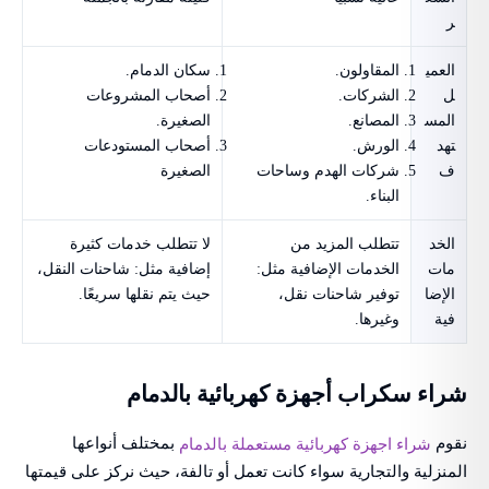
ر
العمي
المقاولون.
سكان الدمام.
ل
الشركات.
أصحاب المشروعات
المس
المصانع.
الصغيرة.
تهد
الورش.
أصحاب المستودعات
ف
شركات الهدم وساحات
الصغيرة
البناء.
الخد
تتطلب المزيد من
لا تتطلب خدمات كثيرة
مات
الخدمات الإضافية مثل:
إضافية مثل: شاحنات النقل،
الإضا
توفير شاحنات نقل،
حيث يتم نقلها سريعًا.
فية
وغيرها.
شراء سكراب أجهزة كهربائية بالدمام
نقوم
بمختلف أنواعها
شراء اجهزة كهربائية مستعملة بالدمام
المنزلية والتجارية سواء كانت تعمل أو تالفة، حيث نركز على قيمتها