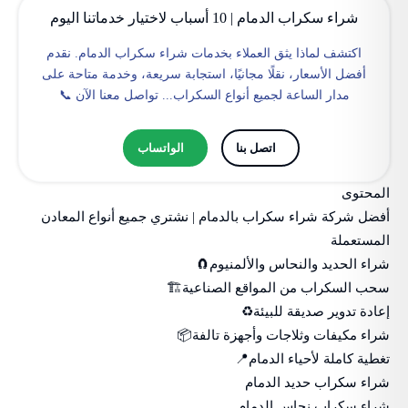
شراء سكراب الدمام | 10 أسباب لاختيار خدماتنا اليوم
اكتشف لماذا يثق العملاء بخدمات شراء سكراب الدمام. نقدم
أفضل الأسعار، نقلًا مجانيًا، استجابة سريعة، وخدمة متاحة على
مدار الساعة لجميع أنواع السكراب... تواصل معنا الآن 📞
اتصل بنا
الواتساب
المحتوى
أفضل شركة شراء سكراب بالدمام | نشتري جميع أنواع المعادن
المستعملة
شراء الحديد والنحاس والألمنيوم🧲
سحب السكراب من المواقع الصناعية🏗️
إعادة تدوير صديقة للبيئة♻️
شراء مكيفات وثلاجات وأجهزة تالفة📦
تغطية كاملة لأحياء الدمام📍
شراء سكراب حديد الدمام
شراء سكراب نحاس الدمام