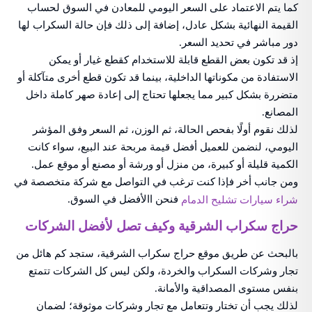
كما يتم الاعتماد على السعر اليومي للمعادن في السوق لحساب
القيمة النهائية بشكل عادل، إضافة إلى ذلك فإن حالة السكراب لها
دور مباشر في تحديد السعر.
إذ قد تكون بعض القطع قابلة للاستخدام كقطع غيار أو يمكن
الاستفادة من مكوناتها الداخلية، بينما قد تكون قطع أخرى متآكلة أو
متضررة بشكل كبير مما يجعلها تحتاج إلى إعادة صهر كاملة داخل
المصانع.
لذلك نقوم أولًا بفحص الحالة، ثم الوزن، ثم السعر وفق المؤشر
اليومي، لنضمن للعميل أفضل قيمة مربحة عند البيع، سواء كانت
الكمية قليلة أو كبيرة، من منزل أو ورشة أو مصنع أو موقع عمل.
ومن جانب أخر فإذا كنت ترغب في التواصل مع شركة متخصصة في
فنحن االأفضل في السوق.
شراء سيارات تشليح الدمام
حراج سكراب الشرقية وكيف تصل لأفضل الشركات
بالبحث عن طريق موقع حراج سكراب الشرقية، ستجد كم هائل من
تجار وشركات السكراب والخردة، ولكن ليس كل الشركات تتمتع
بنفس مستوى المصداقية والأمانة.
لذلك يجب أن تختار وتتعامل مع تجار وشركات موثوقة؛ لضمان