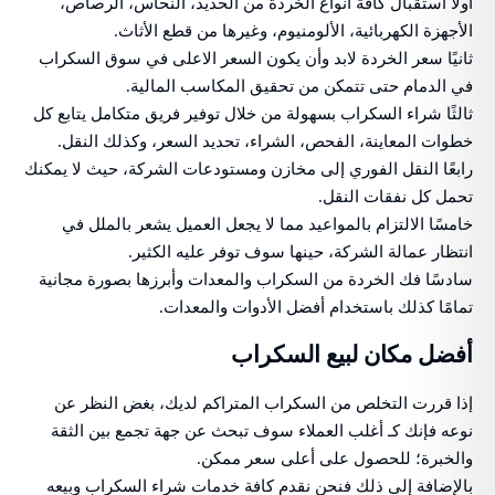
أولًا استقبال كافة أنواع الخردة من الحديد، النحاس، الرصاص،
الأجهزة الكهربائية، الألومنيوم، وغيرها من قطع الأثاث.
ثانيًا سعر الخردة لابد وأن يكون السعر الاعلى في سوق السكراب
في الدمام حتى تتمكن من تحقيق المكاسب المالية.
ثالثًا شراء السكراب بسهولة من خلال توفير فريق متكامل يتابع كل
خطوات المعاينة، الفحص، الشراء، تحديد السعر، وكذلك النقل.
رابعًا النقل الفوري إلى مخازن ومستودعات الشركة، حيث لا يمكنك
تحمل كل نفقات النقل.
خامسًا الالتزام بالمواعيد مما لا يجعل العميل يشعر بالملل في
انتظار عمالة الشركة، حينها سوف توفر عليه الكثير.
سادسًا فك الخردة من السكراب والمعدات وأبرزها بصورة مجانية
تمامًا كذلك باستخدام أفضل الأدوات والمعدات.
أفضل مكان لبيع السكراب
إذا قررت التخلص من السكراب المتراكم لديك، بغض النظر عن
نوعه فإنك كـ أغلب العملاء سوف تبحث عن جهة تجمع بين الثقة
والخبرة؛ للحصول على أعلى سعر ممكن.
بالإضافة إلى ذلك فنحن نقدم كافة خدمات شراء السكراب وبيعه