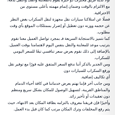
أولًا لدينا فريق محترف ذو خبرة يقوم بالمعاينة والفك والنقل بدقة،
مع الالتزام بالوقت وضمان إتمام مهمته بأعلى مستوى من
الاحترافية.
فضلًا عن امتلاكنا سيارات نقل مجهزة لنقل السكراب بغض النظر
عن حجمه ووزنه دون تعطيل أو إضرار بممتلكات الموقع بأي وقت
مطلوب.
كما نتميز بالاستجابة السريعة فـ بمجرد تواصل العميل معنا نقوم
بترتيب موعد للمعاينة والنقل بنفس اليوم لاهتمامنا بوقت العميل.
بالإضافة إلى ذلك نقوم بعرض سعر تنافسي تبعًا للسعر اليومي
للسكراب.
ومن الجدير بالذكر أننا ندفع السعر المتفق عليه فورًا مع توفير نقل
ورفع السكراب للسيارات دون
أي تكاليف إضافية.
ومن جانب أخر فإننا نهتم بعرض خدماتنا في كافة أحياء الدمام
والمناطق القريبة، لتسهيل الوصول للمكان بشكل سريع ومنظم
دون تعقيدات أو تأخير زائد.
وأخيرًا فإن فريقنا معروف بالتزامه بظافة المكان بعد الانتهاء، حيث
يتم رفع المخلفات وترك المكان مرتب كما كان قبل بدء العمل.