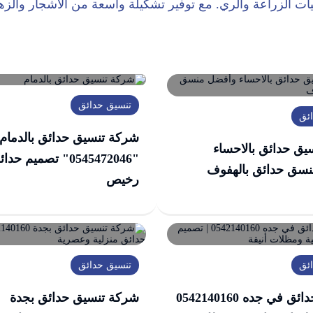
يات الزراعة والري. مع توفير تشكيلة واسعة من الأشجار والزهو
تنسيق حدائق
ئق
شركة تنسيق حدائق بالدمام
يق حدائق بالاحساء
"0545472046" تصميم 
سق حدائق بالهفوف
رخيص
ئق
تنسيق حدائق
جلسات حدائق في جده 0542140160
شركة تنسيق حدائق بجدة