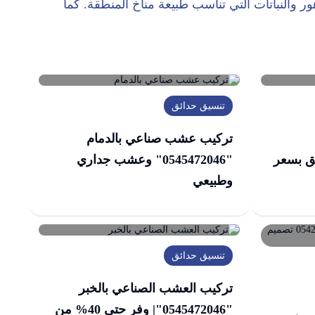
ر والنباتات التي تناسب طبيعة مناخ المنطقة. كما
تنسيق حدائق
تركيب عشب صناعي بالدمام
حدائق بسعر
"0545472046" وعشب جداري
وطبيعي
تنسيق حدائق
تركيب العشب الصناعي بالخبر
"0545472046"| وفر حتى 40% من