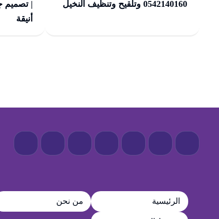
0542140160 وتلقيح وتنظيف النخيل
| تصميم 
أنيقة
الرئيسية
من نحن