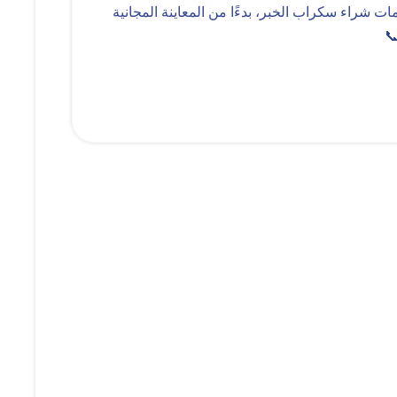
ب بالخبر… لا تفوّت الفرصة!✨ تخلص من الكركبة فورًا! اكتشف أسرع 4 خطوات لخدمات شراء سكراب الخبر، بدءًا من المعاينة المجانية